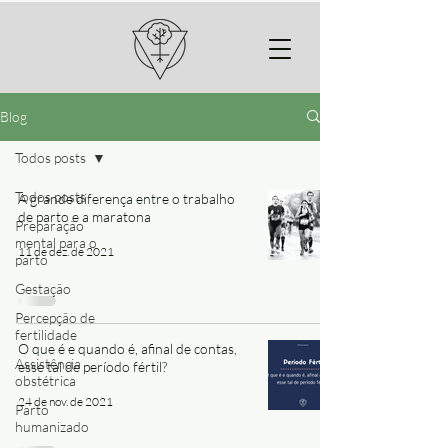
Blog
Todos posts
Todos posts
A grande diferença entre o trabalho
de parto e a maratona
Preparação
mental para o
11 de dez. de 2021
parto
Gestação
Percepção de
fertilidade
O que é e quando é, afinal de contas,
Assistência
esse tal de período fértil?
obstétrica
24 de nov. de 2021
Parto
humanizado