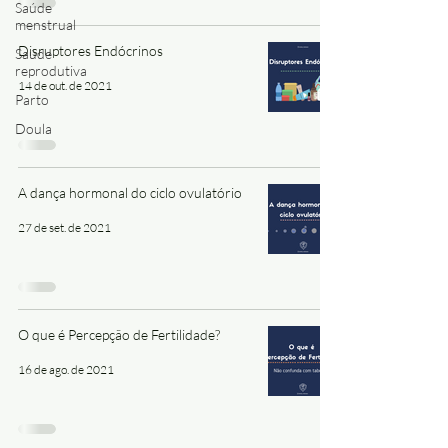
Saúde
menstrual
Disruptores Endócrinos
Saúde
reprodutiva
14 de out. de 2021
Parto
Doula
A dança hormonal do ciclo ovulatório
27 de set. de 2021
O que é Percepção de Fertilidade?
16 de ago. de 2021