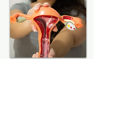
Era latente em mim que falar sobre tudo isso
com um alcance maior e poder, de maneira
mais efetiva ajudar outras mulheres a viverem
experiências de ciclos menstruais e gravídico-
puerperais mais leves, positivos e acima de
tudo, confiantes e seguras de si mesmas e da
potência dos seus corpos.
C
om o tempo as pessoas mais próximas
começaram a me procurar pra tirar dúvidas
sobre ciclos menstruais, sobre gestação, parto,