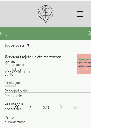
Blog
Todos posts
Todos posts
A minha trajetória até me tornar
doula.
Preparação
mental para o
3 de abr. de 2021
parto
Gestação
Percepção de
fertilidade
Assistência
3
/
3
obstétrica
Parto
humanizado
@leticia_cremasco