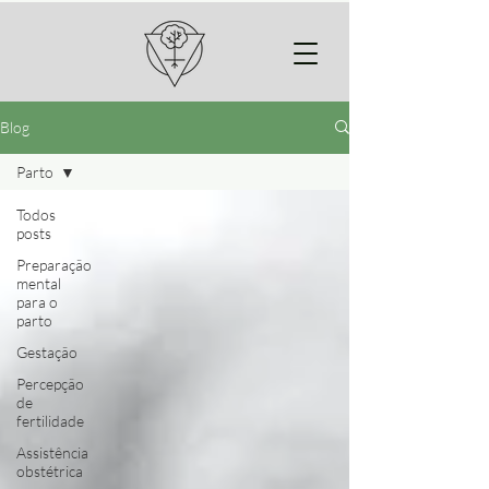
Blog
Parto
Todos
posts
Preparação
mental
para o
parto
Gestação
Percepção
de
fertilidade
Assistência
obstétrica