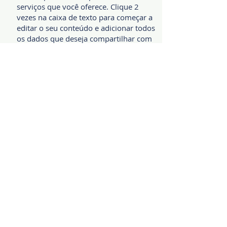
serviços que você oferece. Clique 2
vezes na caixa de texto para começar a
editar o seu conteúdo e adicionar todos
os dados que deseja compartilhar com
os visitantes.
Acompanhamento completo de
doulagem
Essa é a sua página de serviços. É uma
ótima oportunidade para falar sobre os
serviços que você oferece. Clique 2
vezes na caixa de texto para começar a
editar o seu conteúdo e adicionar todos
os dados que deseja compartilhar com
os visitantes.