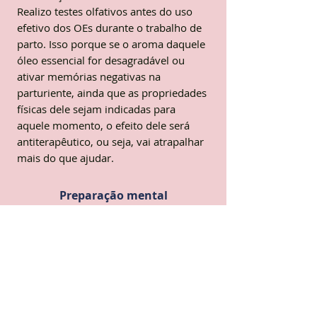
Realizo testes olfativos antes do uso
efetivo dos OEs durante o trabalho de
parto. Isso porque se o aroma daquele
óleo essencial for desagradável ou
ativar memórias negativas na
parturiente, ainda que as propriedades
físicas dele sejam indicadas para
aquele momento, o efeito dele será
antiterapêutico, ou seja, vai atrapalhar
mais do que ajudar.
Preparação mental
Toda a construção social em torno da
gestação e do parto no nosso país
aponta para esses processos como
arriscados, perigosos, associados a
sofrimento, tirando deles toda a
naturalidade que lhes é característica.
Essa construção, muitas vezes, cria em