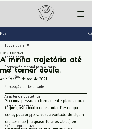
Post
Todos posts
3 de abr. de 2021
Todos posts
A minha trajetória até
Preparação mental para o parto
me tornar doula.
Gestação
Atualizado:
5 de abr. de 2021
Percepção de fertilidade
Assistência obstétrica
Sou uma pessoa extremamente planejadora 
Parto humanizado
e que gosta muito de estudar. Desde que 
senti, pela primeira vez, a vontade de algum 
Saúde menstrual
dia ser mãe (há quase 10 anos atrás) eu 
Saúde reprodutiva
pensava que essa seria a função mais 